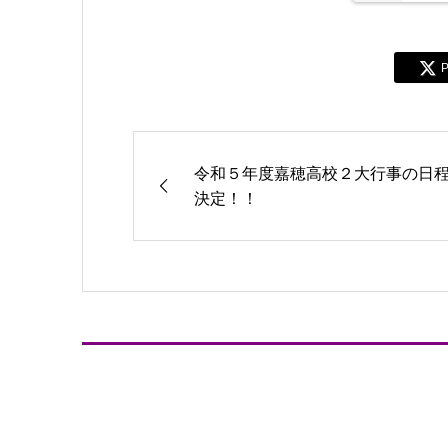
P
令和５年度嘉穂高校２大行事の日
決定！！