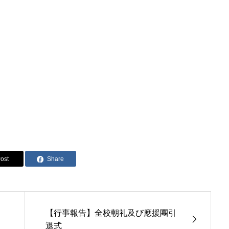
ost
Share
【行事報告】全校朝礼及び應援團引
退式