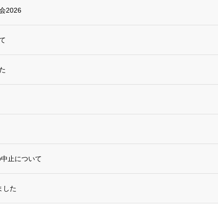
2026
て
た
の中止について
ました