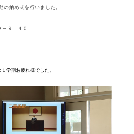
動の納め式を行いました。
０～９：４５
は１学期お疲れ様でした。