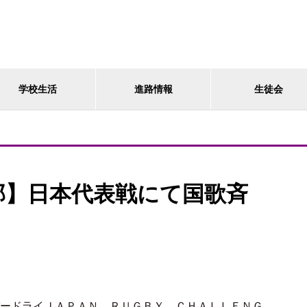
学校生活
進路情報
生徒会
部】日本代表戦にて国歌斉
ードライＪＡＰＡＮ ＲＵＧＢＹ ＣＨＡＬＬＥＮＧ